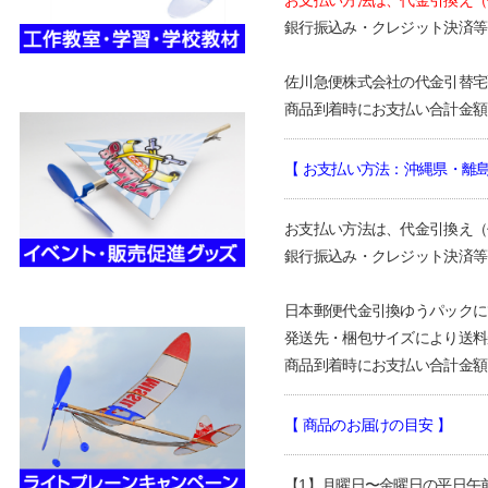
お支払い方法は、代金引換え（
銀行振込み・クレジット
決済
等
佐川急便株式会社の代金引替宅
商品到着時にお支払い合計金額
【 お支払い方法：
沖縄県・離
お支払い方法は、代金引換え（
銀行振込み・クレジット決済等
日本郵便代金引換ゆうパックに
発送先・梱包サイズにより送料
商品到着時にお支払い合計金額
【 商品のお届けの目安
】
【
1
】
月
曜日〜金曜日の
平日午