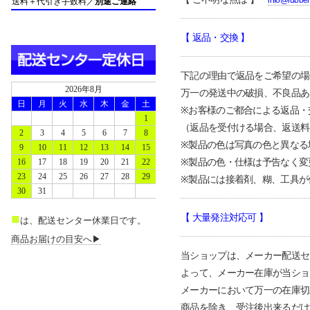
info@rubbe
送料＋代引き手数料／
別途ご連絡
【 返品・交換
】
下記の理由で返品をご希望の場
2026年8月
万一の発送中の破損、不良品あ
日
月
火
水
木
金
土
※お客様のご都合による返品・
1
（返品を受付ける場合、返送料
2
3
4
5
6
7
8
※製品の色は写真の色と異なる
9
10
11
12
13
14
15
※製品の色・仕様は予告なく変
16
17
18
19
20
21
22
23
24
25
26
27
28
29
※製品には接着剤、糊、工具が
30
31
■
【 大量発注対応可
】
は、配送センター休業日です。
商品お届けの目安へ▶
当ショップは、メーカー配送
セ
よって、メーカー在庫が当ショ
メーカーにおいて万一の在庫切
商品を
除き、受注後出来るだけ