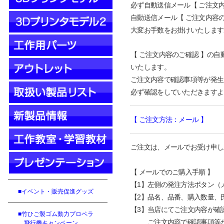
必ず自動送信メール【 ご注文
自動送信メール【 ご注文内容
大変お手数をお掛けいたします
【 ご注文内容のご確認 】の
いた
します。
ご注文内容で確認事項等が発生
必ず
確認を
していただきますよ
【 ご注文方法：メール 】
ご注文は、メールでお受け申し
【 メールでのご購入手順 】
【
1
】
左側の発注方法ボタン（
■イベント・販売促進グッズ
【
2
】
品名、品番、購入数量、
【
3
】
当店にてご注文内容が確認
■竹ひご製ゴム動力プロペラ
【
3
】
ご注文内容で確認事項等
飛行機キャンペーン