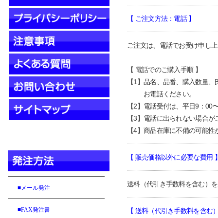
【 ご注文方法：電話
】
ご注文は、電話でお受け申し上
【 電話でのご購入手順 】
【
1
】品名、品番、購入数量、氏
【1】
お電話ください。
【
2
】電話受付は、平日9：00
【
3
】電話に出られない場合が
【
4
】
商品在庫に不備の可能性
【
販売価格以外に必要な費用
送料（代引き手数料を含む）を
■メール発注
■FAX発注書
【 送料（代引き手数料を含む