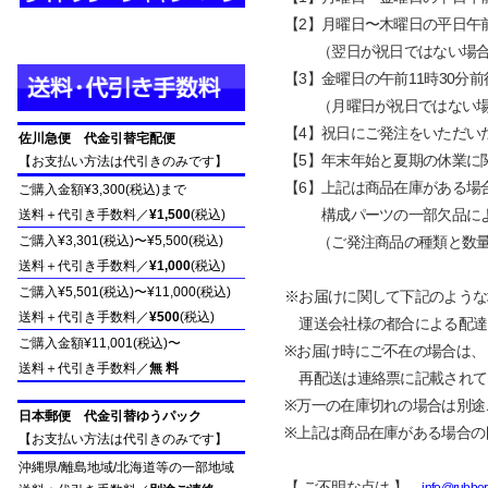
【
2
】
月曜日〜木曜日の平日
午
（翌日が祝日ではない場
【
3
】
金曜日の
午前11時30分前
（月曜日が祝日ではない場
【
4
】
祝日にご発注をいただい
佐川急便 代金引替宅配便
【
5
】
年末年始と夏期の休業に
【お支払い方法は代引きのみです】
【
6
】
上記は商品在庫がある場
ご購入金額¥
3
,300(税込)まで
【
6
】
構成パーツの一部欠品に
送料＋代引き手数料／
¥1,500
(税込)
ご購入¥3,301(税込)〜¥5,500(税込)
（ご発注商品の種類と数量、
送料＋代引き手数料／
¥1,000
(税込)
ご購入¥5,501(税込)〜¥11,000(税込)
※お届けに関して下記のような
送料＋代引き手数料／
¥500
(税込)
運送会社様の都合による配達
ご購入金額¥11,001(税込)〜
※お届け時にご不在の場合は、
送料＋代引き手数料／
無 料
再配送は連絡票に記載されて
※万一の在庫切れの場合は別途
日本郵便 代金引替ゆうパック
※上記は商品在庫がある場合の
【お支払い方法は代引きのみです】
沖縄県/離島地域/北海道等の一部地域
【 ご不明な点は
】