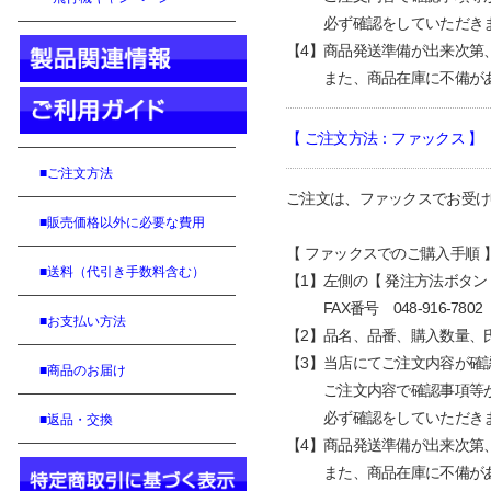
【
3
】
必ず
確認をしていただき
【
4
】
商品発送準備が出来次第
【4】
また、商品在庫に不備が
【 ご注文方法：ファックス
】
■ご注文方法
ご注文は、ファックスでお受け
■販売価格以外に必要な費用
【 ファックスでのご購入手順 
■送料（代引き手数料含む）
【
1
】
左
側の
【
発注方法ボタン
【
1
】
FAX番号 048-916-780
■お支払い方法
【
2
】
品名、品番、購入数量、
【
3
】
当店にてご注文内容が確
■商品のお届け
【
3
】
ご注文内容で確認事項等
【
3
】
必ず
確認をしていただき
■返品・交換
【
4
】
商品発送準備が出来次第
【
4
】
また、商品在庫に不備が