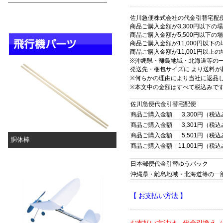
佐川急便株式会社の代金引替宅配便
商品ご購入金額が3,300円以下の
商品ご購入金額が5,500円以下の
商品ご購入金額が11,000円以下
商品ご購入金額が11,001円以
※
沖縄県・離島地域・北海道等の
発送先・梱包サイズに
より送料が
※何らかの理由により当社に返品
※本文中の金額はすべて税込みで
佐川急便代金引替宅配便
商品ご購入金額
0
3
,300円（税
商品ご購入金額
0
3,301円（税
商品ご購入金額
0
5,501円（税
胴体棒
商品ご購入金額 11,001円（税
日本郵便代金引替ゆうパック
沖縄県・離島地域・北海道等の一
【 お支払い方法
】