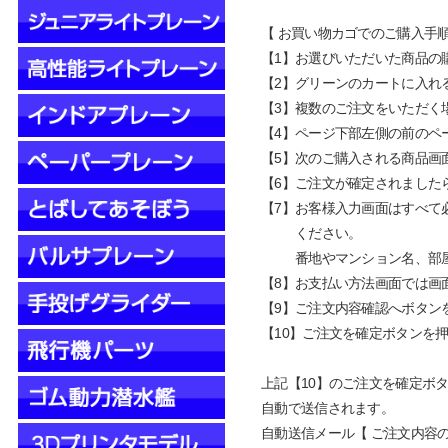
【 お買い物カゴでのご購入手順
【1】お選びいただいた商品の
【2】グリーンのカートに入れ
【3】複数のご注文をいただく
【4】ページ下部左側の前のペ
【5】次のご購入される商品画
【6】ご注文が確定されました
【7】お客様入力画面はすべて
【7】
くだ
さい。
【7】
番地やマンション名、部
【8】お支払い方法画面では画
【9】ご注文内容確認へボタン
【10】ご注文を確定ボタンを
上記【10】のご注文を確定ボ
自動で
送信され
ます。
自動送信メール【 ご注文内容